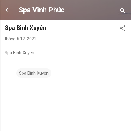
Chuyển đến nội dung chính
Spa Vĩnh Phúc
Spa Bình Xuyên
tháng 5 17, 2021
Spa Bình Xuyên
Spa Bình Xuyên
N
h
ậ
n
x
é